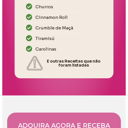
Churros
Cinnamon Roll
Crumble de Maçã
Tiramisú
Carolinas
E outras Receitas que não
foram listadas
ADQUIRA AGORA E RECEBA