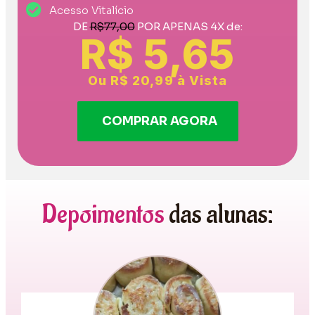
Acesso Vitalício
DE
R$77,00
POR APENAS 4X de:
R$ 5,65
Ou R$ 20,99 à Vista
COMPRAR AGORA
Depoimentos
das alunas: